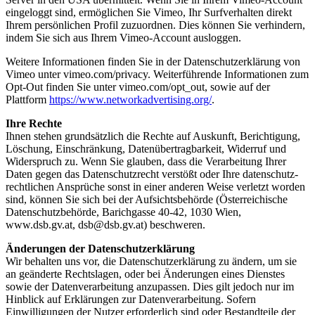
eingeloggt sind, ermöglichen Sie Vimeo, Ihr Surfverhalten direkt
Ihrem persönlichen Profil zuzuordnen. Dies können Sie verhindern,
indem Sie sich aus Ihrem Vimeo-Account ausloggen.
Weitere Informationen finden Sie in der Datenschutz­erklärung von
Vimeo unter vimeo.com/privacy. Weiterführende Informationen zum
Opt-Out finden Sie unter vimeo.com/opt_out, sowie auf der
Plattform
https://www.networkadvertising.org/
.
Ihre Rechte
Ihnen stehen grundsätzlich die Rechte auf Auskunft, Berichtigung,
Löschung, Einschränkung, Daten­übertrag­barkeit, Widerruf und
Widerspruch zu. Wenn Sie glauben, dass die Verarbeitung Ihrer
Daten gegen das Daten­­schutz­recht verstößt oder Ihre datenschutz­­
rechtlichen Ansprüche sonst in einer anderen Weise verletzt worden
sind, können Sie sich bei der Aufsichts­behörde (Österreichische
Daten­schutz­behörde, Barichgasse 40-42, 1030 Wien,
www.dsb.gv.at, dsb@dsb.gv.at) beschweren.
Änderungen der Datenschutzerklärung
Wir behalten uns vor, die Datenschutz­erklärung zu ändern, um sie
an geänderte Rechtslagen, oder bei Änderungen eines Dienstes
sowie der Datenverarbeitung anzupassen. Dies gilt jedoch nur im
Hinblick auf Erklärungen zur Datenverarbeitung. Sofern
Einwilligungen der Nutzer erforderlich sind oder Bestandteile der