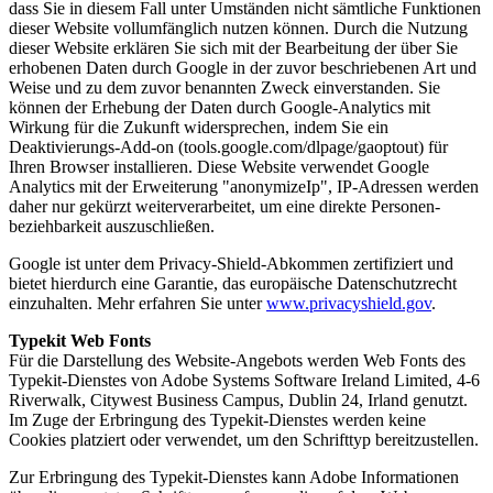
dass Sie in diesem Fall unter Umständen nicht sämt­liche Funktionen
dieser Website vollum­fänglich nutzen können. Durch die Nutzung
dieser Website erklären Sie sich mit der Bearbeitung der über Sie
erhobenen Daten durch Google in der zuvor beschriebenen Art und
Weise und zu dem zuvor benannten Zweck einver­standen. Sie
können der Erhebung der Daten durch Google-Analytics mit
Wirkung für die Zukunft wider­sprechen, indem Sie ein
Deaktivierungs-Add-on (tools.google.com/dlpage/gaoptout) für
Ihren Browser installieren. Diese Website verwendet Google
Analytics mit der Erweiterung "anonymizeIp", IP-Adressen werden
daher nur gekürzt weiter­ver­arbeitet, um eine direkte Personen­
bezieh­bar­keit auszu­schließen.
Google ist unter dem Privacy-Shield-Abkommen zertifiziert und
bietet hierdurch eine Garantie, das europäische Datenschutzrecht
einzuhalten. Mehr erfahren Sie unter
www.privacyshield.gov
.
Typekit Web Fonts
Für die Darstellung des Website-Angebots werden Web Fonts des
Typekit-Dienstes von Adobe Systems Software Ireland Limited, 4-6
Riverwalk, Citywest Business Campus, Dublin 24, Irland genutzt.
Im Zuge der Erbringung des Typekit-Dienstes werden keine
Cookies platziert oder verwendet, um den Schrifttyp bereitzustellen.
Zur Erbringung des Typekit-Dienstes kann Adobe Informationen