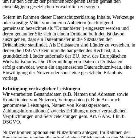
um für den Schutz der personen­bezogenen Daten gemäß den
einschlägigen gesetzlichen Vorschriften zu sorgen.
Sofern im Rahmen dieser Datenschutz­erklärung Inhalte, Werkzeuge
oder sonstige Mittel von anderen Anbietern (nachfolgend
gemeinsam bezeichnet als "Drittanbieter") eingesetzt werden und
deren genannter Sitz sich in einem Drittland befindet, ist davon
auszugehen, dass ein Datentransfer in die Sitzstaaten der
Drittanbieter stattfindet. Als Drittstaaten sind Länder zu verstehen, in
denen die DSGVO kein unmittelbar geltendes Recht ist, d.h.
grundsätzlich Länder außerhalb der EU, bzw. des Europäischen
Wirtschaftsraums. Die Übermittlung von Daten in Drittstaaten
erfolgt entweder, wenn ein angemessenes Datenschutzniveau, eine
Einwilligung der Nutzer oder sonst eine gesetzliche Erlaubnis
vorliegt.
Erbringung vertraglicher Leistungen
Wir verarbeiten Bestandsdaten (z.B. Namen und Adressen sowie
Kontaktdaten von Nutzern), Vertragsdaten (z.B. in Anspruch
genommene Leistungen, Namen von Kontaktpersonen,
Zahlungsinformationen) zwecks Erfüllung unserer vertraglichen
Verpflichtungen und Serviceleistungen gem. Art. 6 Abs. 1 lit. b.
DSGVO.
Nutzer können optional ein Nutzerkonto anlegen. Im Rahmen der
Registrierung werden die erforderlichen Pflichtangaben den Nutzern