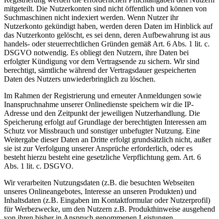
mitgeteilt. Die Nutzerkonten sind nicht öffentlich und können von
Suchmaschinen nicht indexiert werden. Wenn Nutzer ihr
Nutzerkonto gekündigt haben, werden deren Daten im Hinblick auf
das Nutzerkonto gelöscht, es sei denn, deren Aufbewahrung ist aus
handels- oder steuerrechtlichen Gründen gemäß Art. 6 Abs. 1 lit. c.
DSGVO notwendig. Es obliegt den Nutzern, ihre Daten bei
erfolgter Kündigung vor dem Vertragsende zu sichern. Wir sind
berechtigt, sämtliche während der Vertragsdauer gespeicherten
Daten des Nutzers unwiederbringlich zu löschen.
Im Rahmen der Registrierung und erneuter Anmeldungen sowie
Inanspruchnahme unserer Onlinedienste speichern wir die IP-
Adresse und den Zeitpunkt der jeweiligen Nutzerhandlung. Die
Speicherung erfolgt auf Grundlage der berechtigten Interessen am
Schutz vor Missbrauch und sonstiger unbefugter Nutzung. Eine
Weitergabe dieser Daten an Dritte erfolgt grundsätzlich nicht, außer
sie ist zur Verfolgung unserer Ansprüche erforderlich, oder es
besteht hierzu besteht eine gesetzliche Verpflichtung gem. Art. 6
Abs. 1 lit. c. DSGVO.
Wir verarbeiten Nutzungsdaten (z.B. die besuchten Webseiten
unseres Onlineangebotes, Interesse an unseren Produkten) und
Inhaltsdaten (z.B. Eingaben im Kontaktformular oder Nutzerprofil)
für Werbezwecke, um den Nutzern z.B. Produkthinweise ausgehend
von ihren bisher in Anspruch genommenen Leistungen