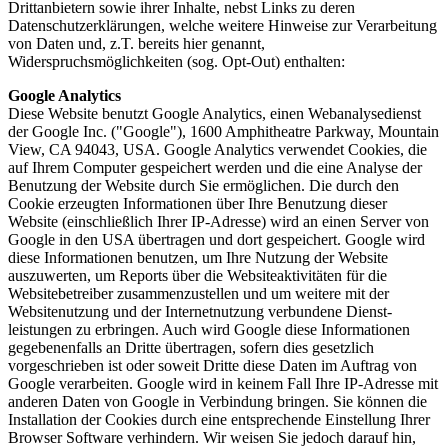
Drittanbietern sowie ihrer Inhalte, nebst Links zu deren
Datenschutzerklärungen, welche weitere Hinweise zur Verarbeitung
von Daten und, z.T. bereits hier genannt,
Widerspruchsmöglichkeiten (sog. Opt-Out) enthalten:
Google Analytics
Diese Website benutzt Google Analytics, einen Web­analyse­dienst
der Google Inc. ("Google"), 1600 Amphitheatre Parkway, Mountain
View, CA 94043, USA. Google Analytics verwendet Cookies, die
auf Ihrem Computer gespeichert werden und die eine Analyse der
Benutzung der Website durch Sie ermög­lichen. Die durch den
Cookie erzeugten Informa­tionen über Ihre Benutzung dieser
Website (einschließlich Ihrer IP-Adresse) wird an einen Server von
Google in den USA über­tragen und dort gespeichert. Google wird
diese Informa­tionen benutzen, um Ihre Nutzung der Website
auszuwerten, um Reports über die Website­aktivitäten für die
Website­betreiber zusammen­zustellen und um weitere mit der
Website­nutzung und der Internet­nutzung verbundene Dienst­
leistungen zu erbringen. Auch wird Google diese Informationen
gegebenen­falls an Dritte übertragen, sofern dies gesetzlich
vorgeschrieben ist oder soweit Dritte diese Daten im Auftrag von
Google verarbeiten. Google wird in keinem Fall Ihre IP-Adresse mit
anderen Daten von Google in Verbindung bringen. Sie können die
Installation der Cookies durch eine ent­sprechende Ein­stellung Ihrer
Browser Software verhindern. Wir weisen Sie jedoch darauf hin,