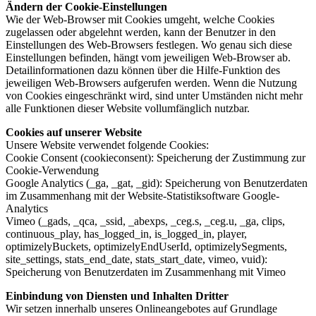
Ändern der Cookie-Einstellungen
Wie der Web-Browser mit Cookies umgeht, welche Cookies
zugelassen oder abgelehnt werden, kann der Benutzer in den
Einstellungen des Web-Browsers festlegen. Wo genau sich diese
Einstellungen befinden, hängt vom jeweiligen Web-Browser ab.
Detailinformationen dazu können über die Hilfe-Funktion des
jeweiligen Web-Browsers aufgerufen werden. Wenn die Nutzung
von Cookies eingeschränkt wird, sind unter Umständen nicht mehr
alle Funktionen dieser Website vollumfänglich nutzbar.
Cookies auf unserer Website
Unsere Website verwendet folgende Cookies:
Cookie Consent (cookieconsent): Speicherung der Zustimmung zur
Cookie-Verwendung
Google Analytics (_ga, _gat, _gid): Speicherung von Benutzerdaten
im Zusammenhang mit der Website-Statistiksoftware Google-
Analytics
Vimeo (_gads, _qca, _ssid, _abexps, _ceg.s, _ceg.u, _ga, clips,
continuous_play, has_logged_in, is_logged_in, player,
optimizelyBuckets, optimizelyEndUserId, optimizelySegments,
site_settings, stats_end_date, stats_start_date, vimeo, vuid):
Speicherung von Benutzerdaten im Zusammenhang mit Vimeo
Einbindung von Diensten und Inhalten Dritter
Wir setzen innerhalb unseres Onlineangebotes auf Grundlage