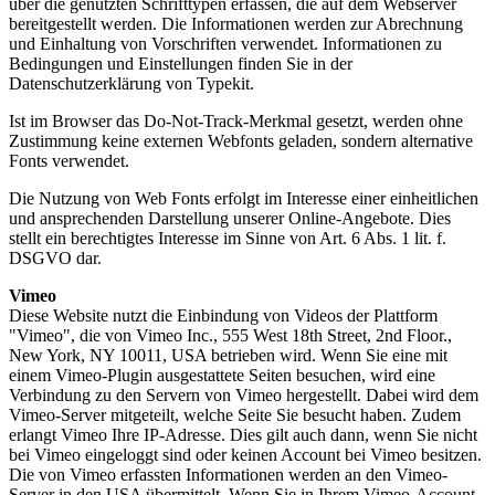
über die genutzten Schrifttypen erfassen, die auf dem Webserver
bereitgestellt werden. Die Informationen werden zur Abrechnung
und Einhaltung von Vorschriften verwendet. Informationen zu
Bedingungen und Einstellungen finden Sie in der
Datenschutzerklärung von Typekit.
Ist im Browser das Do-Not-Track-Merkmal gesetzt, werden ohne
Zustimmung keine externen Webfonts geladen, sondern alternative
Fonts verwendet.
Die Nutzung von Web Fonts erfolgt im Interesse einer einheitlichen
und ansprechenden Darstellung unserer Online-Angebote. Dies
stellt ein berechtigtes Interesse im Sinne von Art. 6 Abs. 1 lit. f.
DSGVO dar.
Vimeo
Diese Website nutzt die Einbindung von Videos der Plattform
"Vimeo", die von Vimeo Inc., 555 West 18th Street, 2nd Floor.,
New York, NY 10011, USA betrieben wird. Wenn Sie eine mit
einem Vimeo-Plugin ausgestattete Seiten besuchen, wird eine
Verbindung zu den Servern von Vimeo hergestellt. Dabei wird dem
Vimeo-Server mitgeteilt, welche Seite Sie besucht haben. Zudem
erlangt Vimeo Ihre IP-Adresse. Dies gilt auch dann, wenn Sie nicht
bei Vimeo eingeloggt sind oder keinen Account bei Vimeo besitzen.
Die von Vimeo erfassten Informationen werden an den Vimeo-
Server in den USA übermittelt. Wenn Sie in Ihrem Vimeo-Account